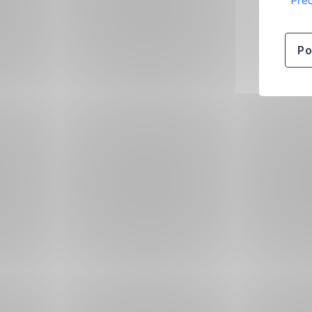
Přeč
Po