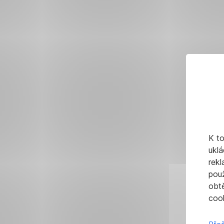
K t
uklá
rekl
pou
obt
cook