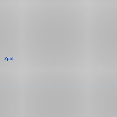
Přeskočit
navigaci
Zpět