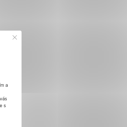
ím a
 vás
e s