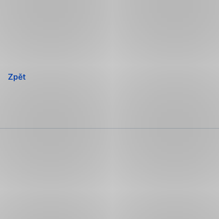
Přeskočit
navigaci
Zpět