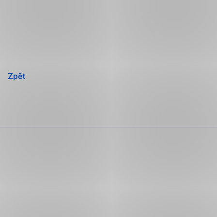
Přeskočit
navigaci
Zpět