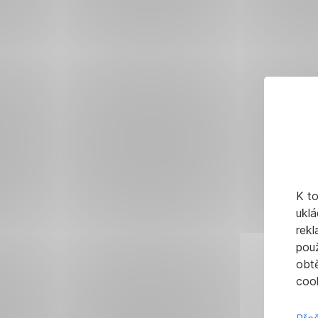
K t
uklá
rekl
pou
obt
cook