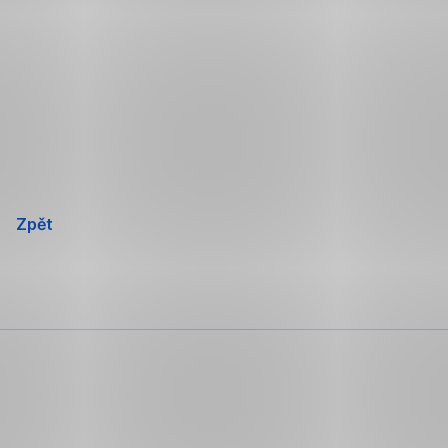
Přeskočit
navigaci
Zpět