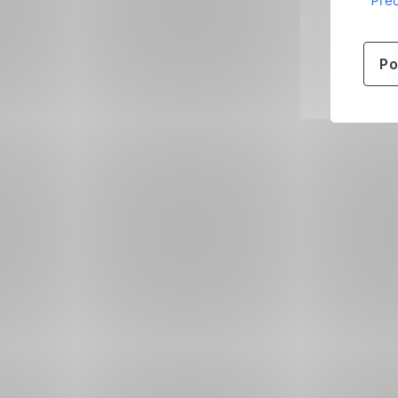
Přeč
Po