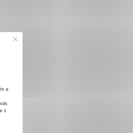
ím a
 vás
e s