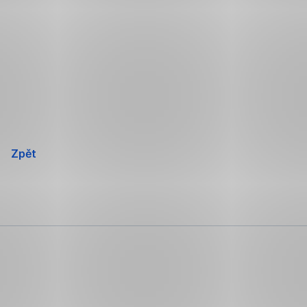
Přeskočit
navigaci
Zpět