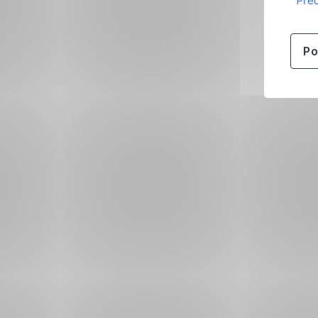
Přeč
Po