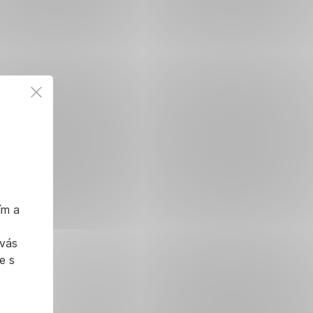
ím a
 vás
e s