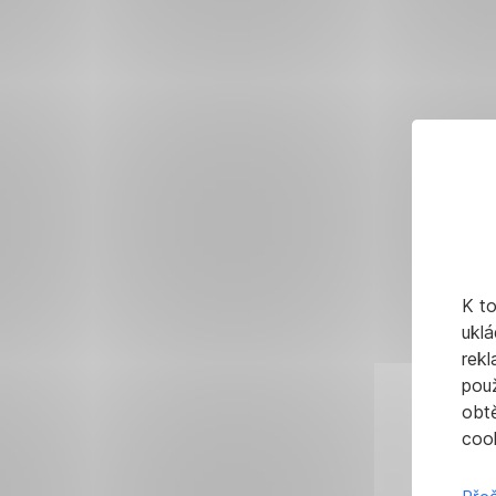
K t
uklá
rekl
pou
obt
cook