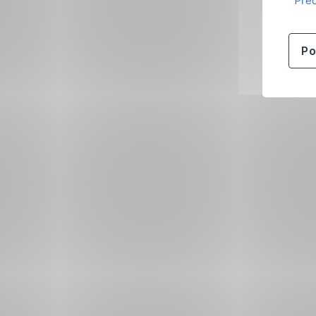
Přeč
Po