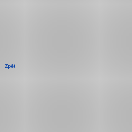
Přeskočit
navigaci
Zpět