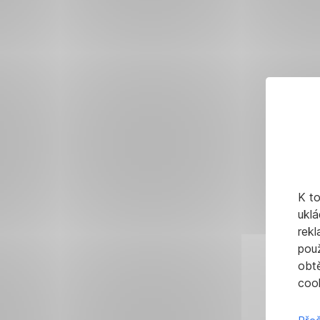
K t
uklá
rekl
pou
obt
cook