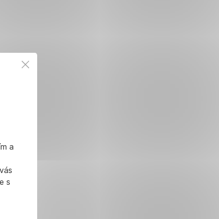
ím a
 vás
e s