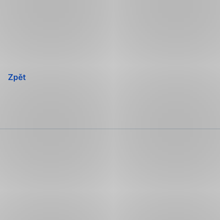
Přeskočit
navigaci
Zpět