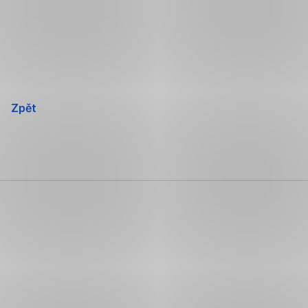
Přeskočit
navigaci
Zpět