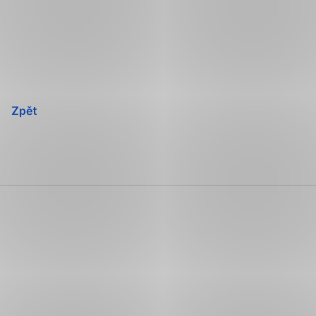
Přeskočit
navigaci
Zpět