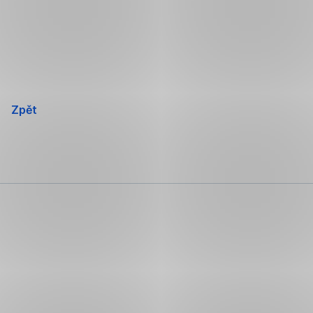
Přeskočit
navigaci
Zpět