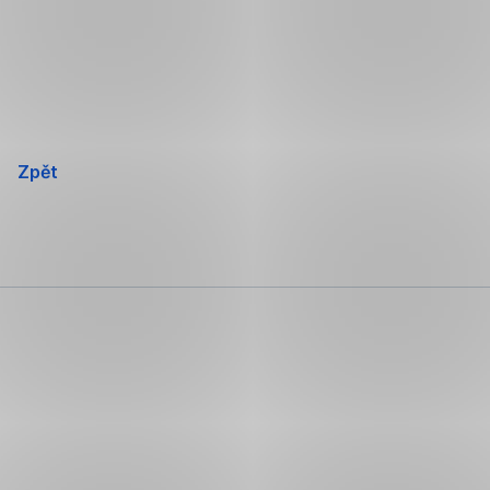
Přeskočit
navigaci
Zpět