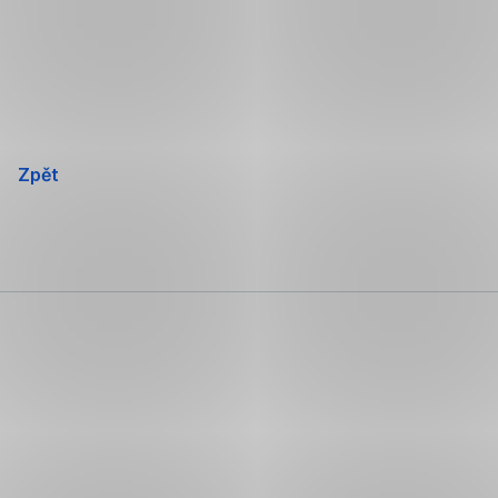
Přeskočit
navigaci
Zpět