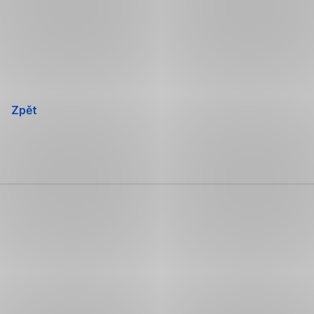
Přeskočit
navigaci
Zpět