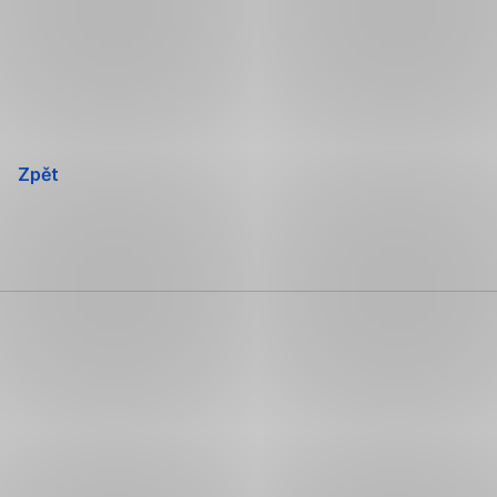
Přeskočit
navigaci
Zpět