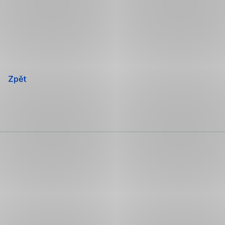
Přeskočit
navigaci
Zpět