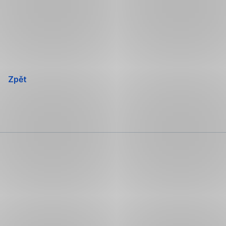
Přeskočit
navigaci
Zpět