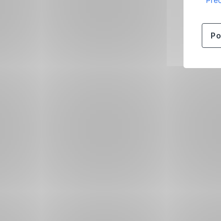
Přeč
Po