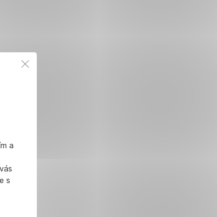
ím a
 vás
e s