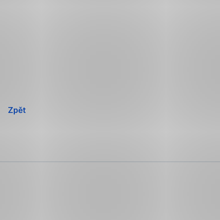
Přeskočit
navigaci
Zpět