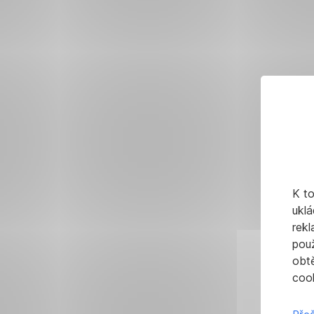
K t
uklá
rekl
pou
obt
cook