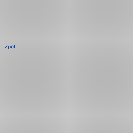
Přeskočit
navigaci
Zpět