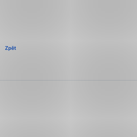
Přeskočit
navigaci
Zpět