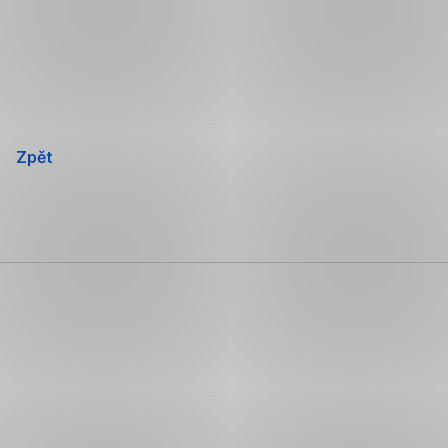
Přeskočit
navigaci
Zpět