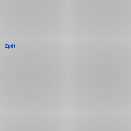
Přeskočit
navigaci
Zpět