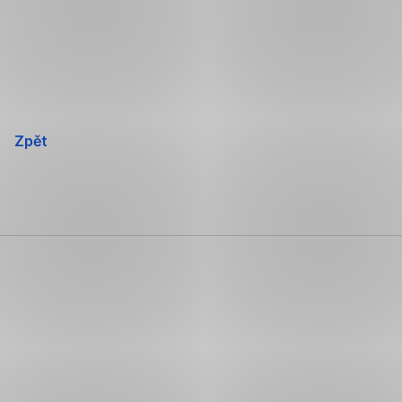
Přeskočit
navigaci
Zpět