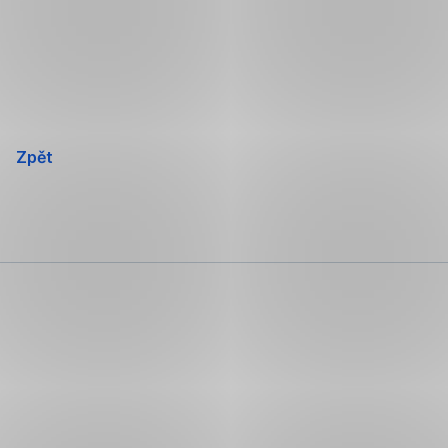
Přeskočit
navigaci
Zpět