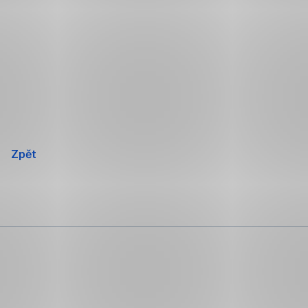
Přeskočit
navigaci
Zpět