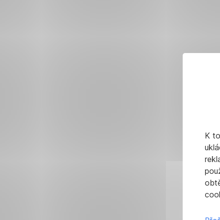
K t
uklá
rekl
pou
obt
cook