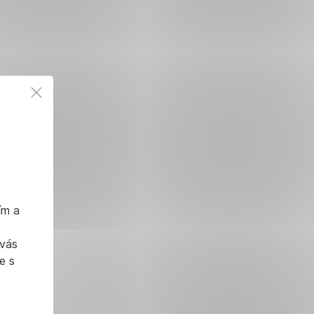
ím a
 vás
e s