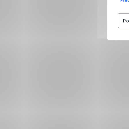
Přeč
Po