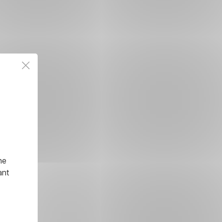
he
ant