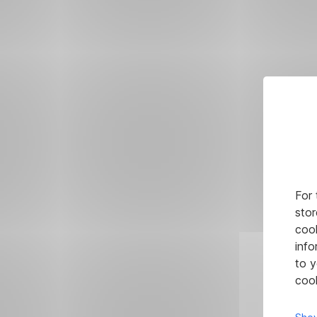
For 
stor
cook
info
to y
cook