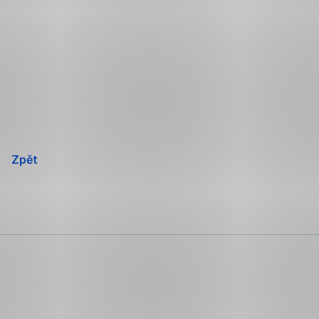
Přeskočit
navigaci
Zpět