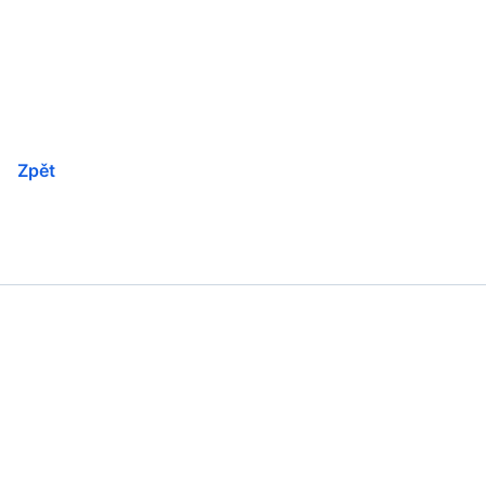
Přeskočit
navigaci
Zpět