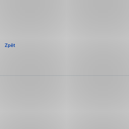
Přeskočit
navigaci
Zpět