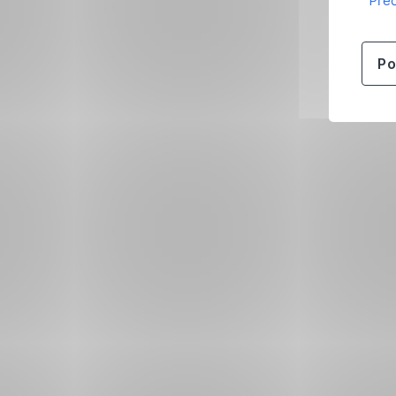
Přeč
Po