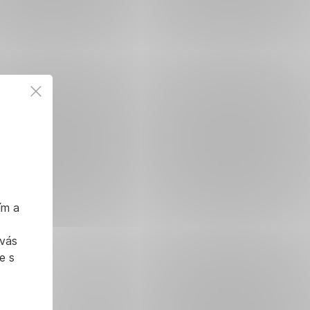
ím a
 vás
e s