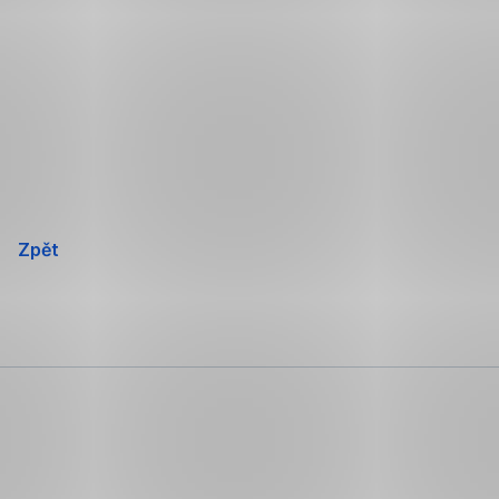
Přeskočit
navigaci
Zpět