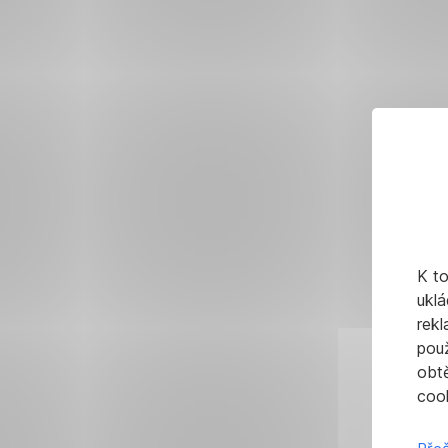
K t
uklá
rekl
pou
obt
cook