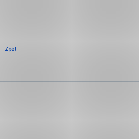
Přeskočit
navigaci
Zpět