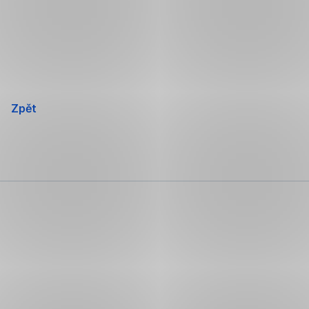
Přeskočit
navigaci
Zpět