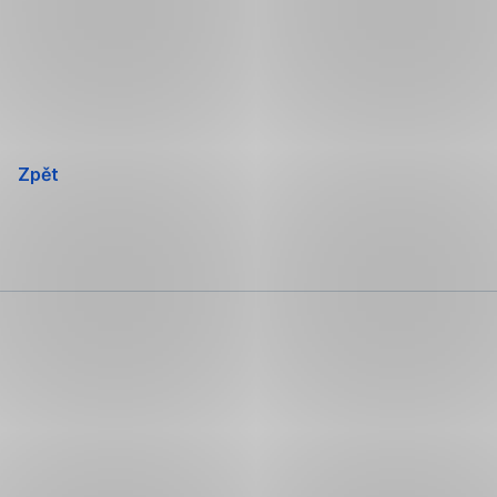
Přeskočit
navigaci
Zpět