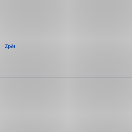
Přeskočit
navigaci
Zpět