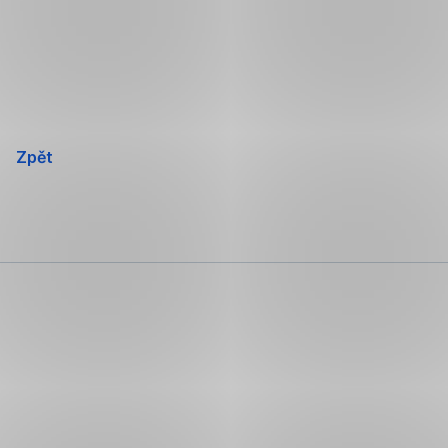
Přeskočit
navigaci
Zpět