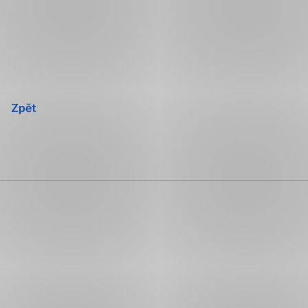
Přeskočit
navigaci
Zpět