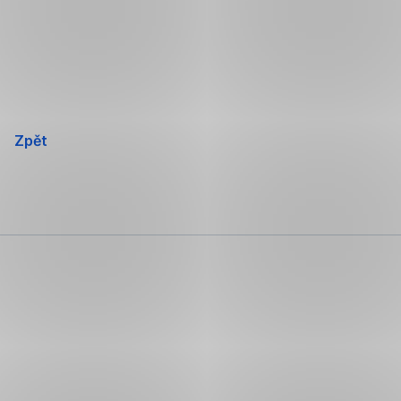
Přeskočit
navigaci
Zpět