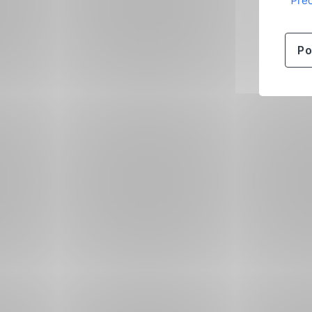
Přeč
Po