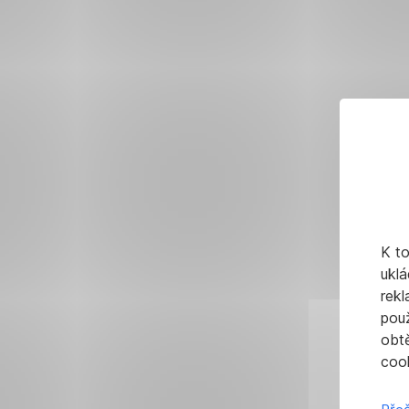
K t
uklá
rekl
pou
obt
cook