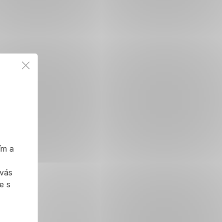
ím a
 vás
e s