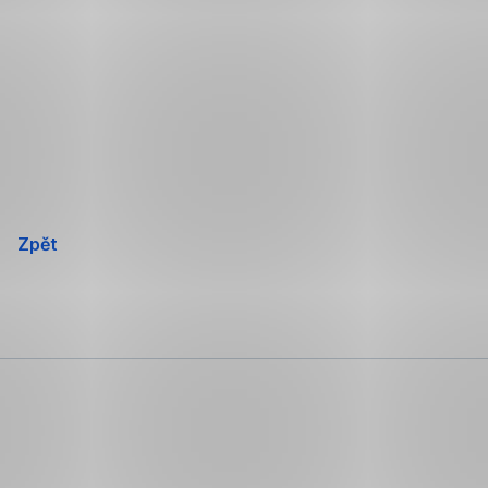
Přeskočit
navigaci
Zpět