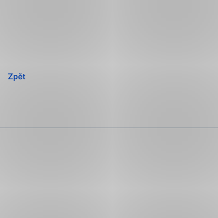
Přeskočit
navigaci
Zpět