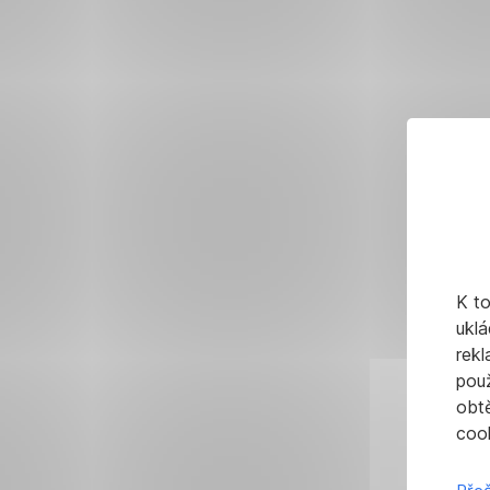
K t
uklá
rekl
pou
obt
cook