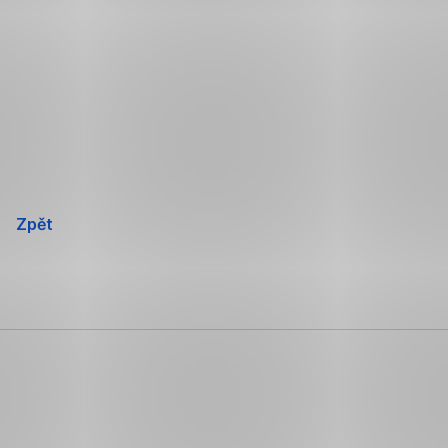
Přeskočit
navigaci
Zpět