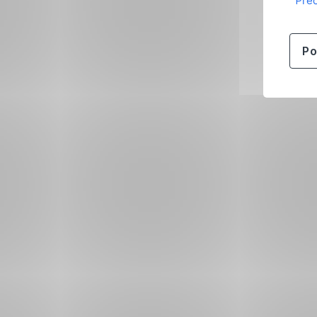
Přeč
Po