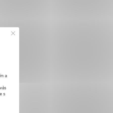
ím a
 vás
e s