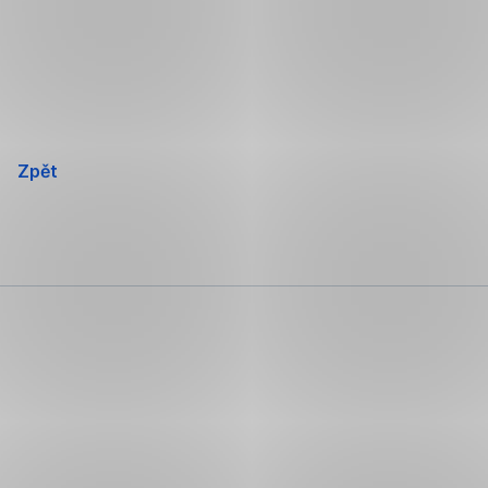
Přeskočit
navigaci
Zpět