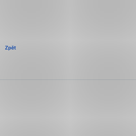
Přeskočit
navigaci
Zpět