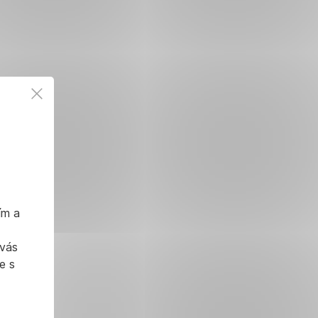
ím a
 vás
e s