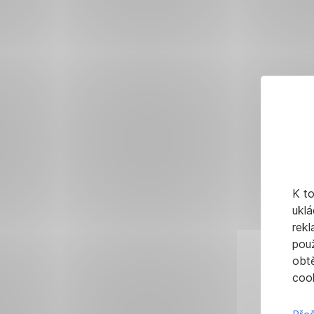
K t
uklá
rekl
pou
obt
cook