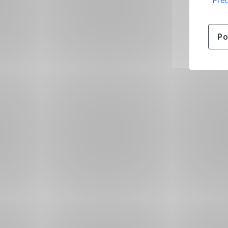
Přeč
Po