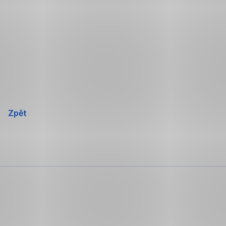
Přeskočit
navigaci
Zpět