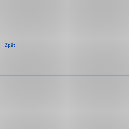
Přeskočit
navigaci
Zpět