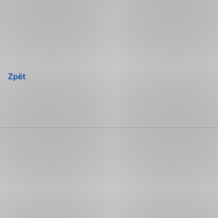
Přeskočit
navigaci
Zpět