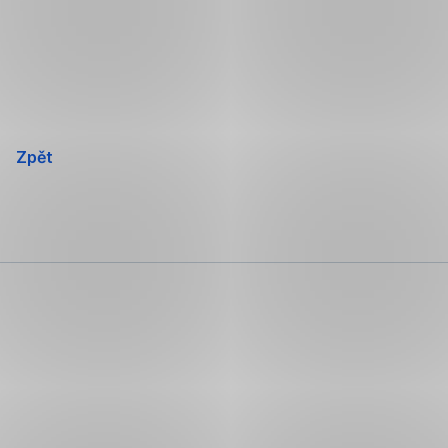
Přeskočit
navigaci
Zpět