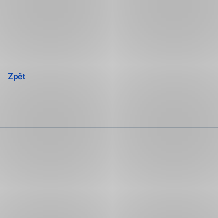
Přeskočit
navigaci
Zpět