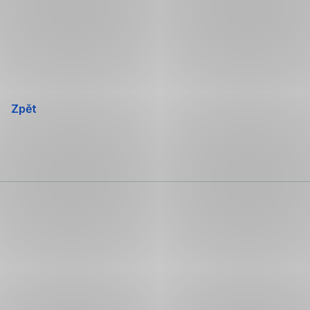
Přeskočit
navigaci
Zpět