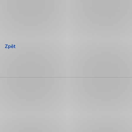
Přeskočit
navigaci
Zpět