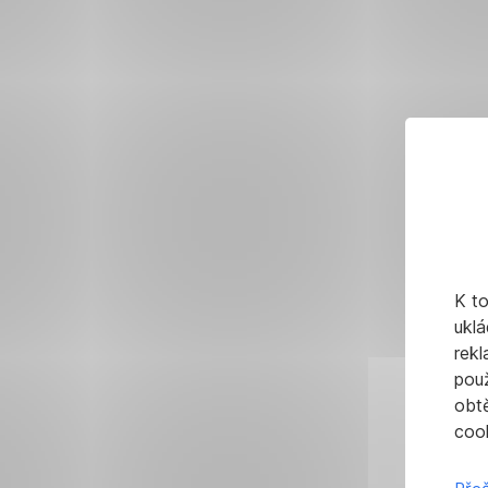
K t
uklá
rekl
pou
obt
cook