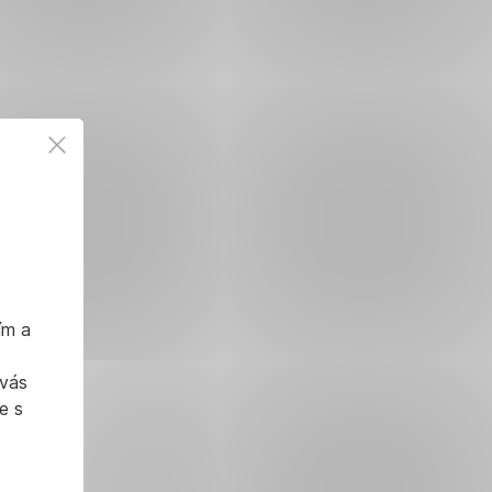
ím a
 vás
e s