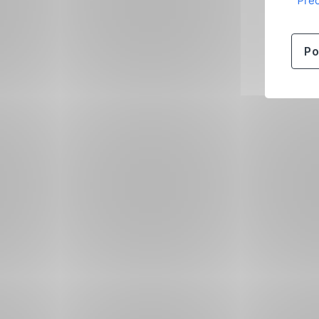
Přeč
Po