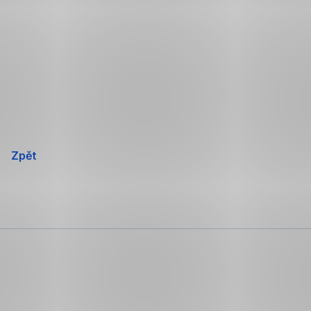
Přeskočit
navigaci
Zpět