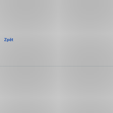
Přeskočit
navigaci
Zpět