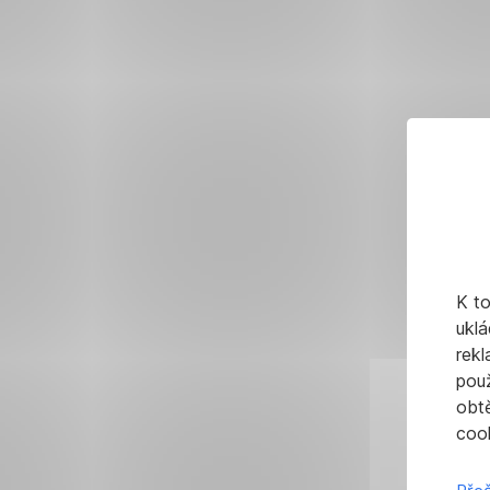
K t
uklá
rekl
pou
obt
cook