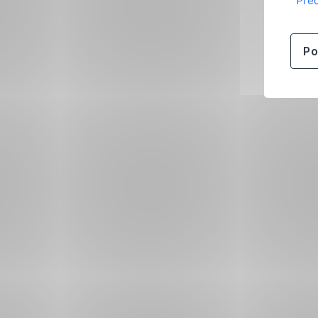
Přeč
Po