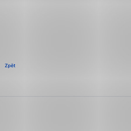
Přeskočit
navigaci
Zpět