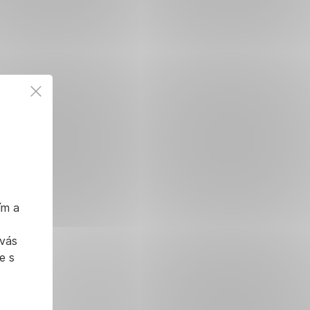
ím a
 vás
e s